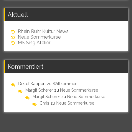
Aktuell
Rhein Ruhr Kultur News
Neue Sommerkurse
MS Sing Atelier
Kommentiert
Detlef Kappert
zu
Willkommen
Margit Scherer
zu
Neue Sommerkurse
Margit Scherer
zu
Neue Sommerkurse
Chris
zu
Neue Sommerkurse